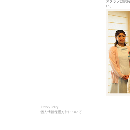
スタッフは院
い。